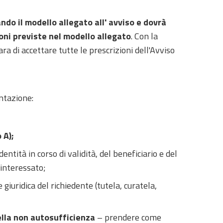
ando il modello allegato all' avviso e dovrà
ni previste nel modello allegato
. Con la
ra di accettare tutte le prescrizioni dell'Avviso
ntazione:
 A);
ntità in corso di validità, del beneficiario e del
’interessato;
iuridica del richiedente (tutela, curatela,
ella non autosufficienza
– prendere come