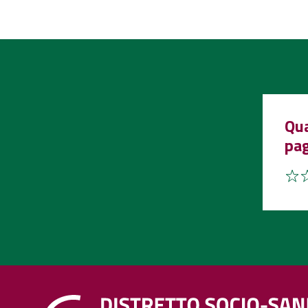
Qua
pa