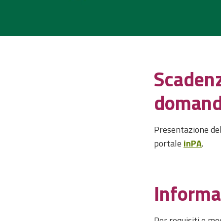
Scadenz
doman
Presentazione del
portale
inPA
.
Informa
Per requisiti e mo