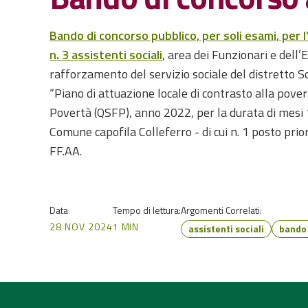
Bando di concorso pubblico, per soli esami, per
n. 3 assistenti sociali
, area dei Funzionari e dell’
rafforzamento del servizio sociale del distretto S
“Piano di attuazione locale di contrasto alla pover
Povertà (QSFP), anno 2022, per la durata di mesi 
Comune capofila Colleferro - di cui n. 1 posto prio
FF.AA.
Data
Tempo di lettura:
Argomenti Correlati:
28 NOV 2024
1 MIN
assistenti sociali
bando 