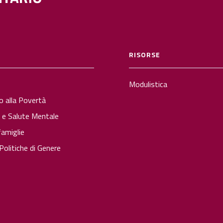
RISORSE
Modulistica
o alla Povertà
à e Salute Mentale
famiglie
olitiche di Genere