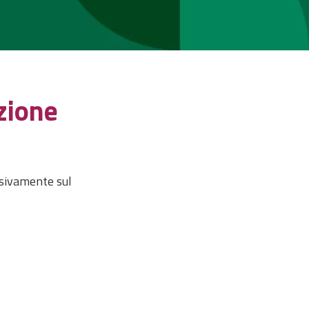
zione
usivamente sul