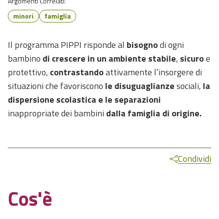
Argomenti Correlati:
minori
famiglia
Il programma PIPPI risponde al
bisogno
di ogni
bambino
di crescere in un ambiente stabile
,
sicuro
e
protettivo,
contrastando
attivamente l’insorgere di
situazioni che favoriscono
le disuguaglianze
sociali,
la
dispersione scolastica
e le separazioni
inappropriate dei bambini
dalla famiglia di origine.
Condividi
Cos'è