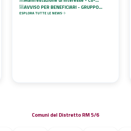
progettazione - Condominio Sociale
AVVISO PER BENEFICIARI - GRUPPO
ESPLORA TUTTE LE NEWS
APPARTAMENTO PER PERSONE CON
DISAGIO PSICHICO
Comuni del Distretto RM 5/6