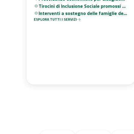
psichici
Tirocini di Inclusione Sociale promossi da
ODV E APS - riapertura termini
Interventi a sostegno delle famiglie dei
ESPLORA TUTTI I SERVIZI
minori fino al 12° anno di età nello
spettro autistico.