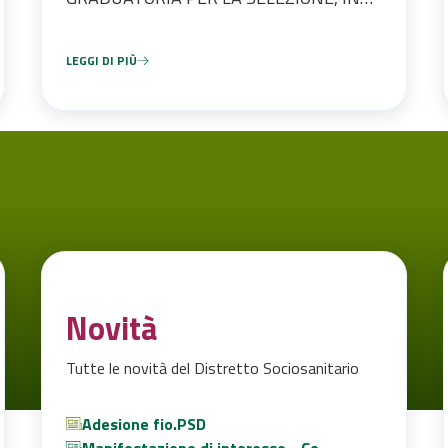
VIA SPERIMENTALE, DI 100 ANZIANI, IN
CONDIZIONE DI NON
LEGGI DI PIÙ
AUTOSUFFICIENZA per la costruzione di
percorsi innovativi di assistenza
domiciliare - CONDOMINIO SOCIALE
Novità
Tutte le novità del Distretto Sociosanitario
Adesione fio.PSD
Manifestazione di interesse - Co-