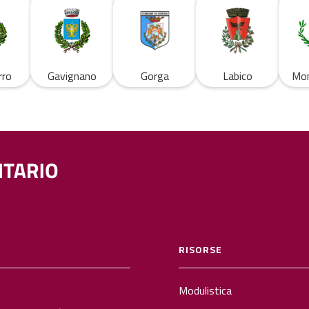
rro
Gavignano
Gorga
Labico
Mon
RISORSE
Modulistica