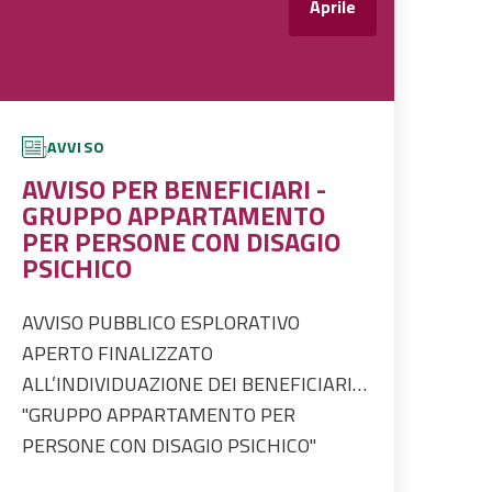
Aprile
AVVISO
AVVISO PER BENEFICIARI -
GRUPPO APPARTAMENTO
PER PERSONE CON DISAGIO
PSICHICO
AVVISO PUBBLICO ESPLORATIVO
APERTO FINALIZZATO
ALL’INDIVIDUAZIONE DEI BENEFICIARI
DEL PROGETTO RELATIVO ALLA LINEA
"GRUPPO APPARTAMENTO PER
DI INVESTIMENTO 1.2 PERCORSI DI
PERSONE CON DISAGIO PSICHICO"
AUTONOMIA PER PERSONE CON