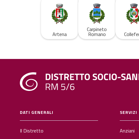
Carpineto
Artena
Romano
Collefe
DATI GENERALI
SERVIZI
Il Distretto
Anziani