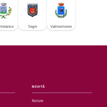
telanico
Segni
Valmontonne
NOVITÀ
Notizie