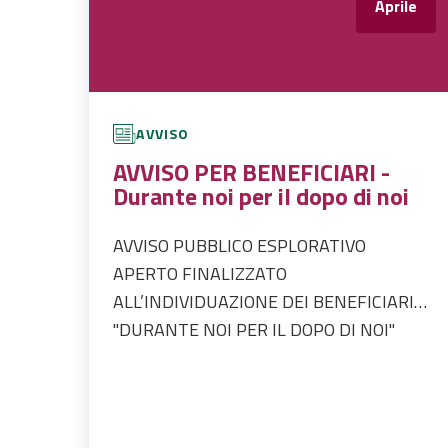
Aprile
AVVISO
AVVISO PER BENEFICIARI -
Durante noi per il dopo di noi
AVVISO PUBBLICO ESPLORATIVO
APERTO FINALIZZATO
ALL’INDIVIDUAZIONE DEI BENEFICIARI
DEL PROGETTO RELATIVO ALLA LINEA
"DURANTE NOI PER IL DOPO DI NOI"
DI INVESTIMENTO 1.2 PERCORSI DI
AUTONOMIA PER PERSONE CON
DISABILITA’.