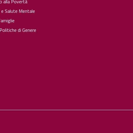
o alla Povertà
à e Salute Mentale
famiglie
olitiche di Genere